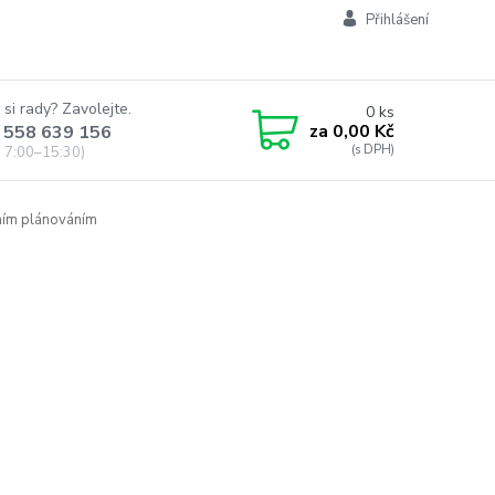
Přihlášení
 si rady? Zavolejte.
0
ks
za
0,00 Kč
 558 639 156
 7:00–15:30)
ním plánováním