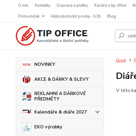
o nás
kontakty
doprava a platby
kariéra u tip office
pomocníček
velkoobchodní prodej - b2b
blog
Úvod
P
NOVINKY
Diář
AKCE & DÁRKY & SLEVY
V této ka
REKLAMNÍ A DÁRKOVÉ
PŘEDMĚTY
Kalendáře & diáře 2027
EKO výrobky