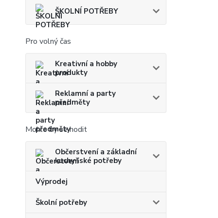
ŠKOLNÍ POTŘEBY
Pro volný čas
Kreativní a hobby
produkty
Reklamní a party
předměty
Mohlo by se hodit
Občerstvení a základní
kuchyňské potřeby
Výprodej
Školní potřeby