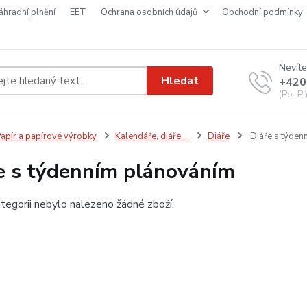
náhradní plnění
EET
ochrana osobních údajů
obchodní podmínky
Nevíte
Hledat
+420
(Po–Pá
apír a papírové výrobky
Kalendáře, diáře ...
Diáře
Diáře s týden
e s týdenním plánováním
tegorii nebylo nalezeno žádné zboží.