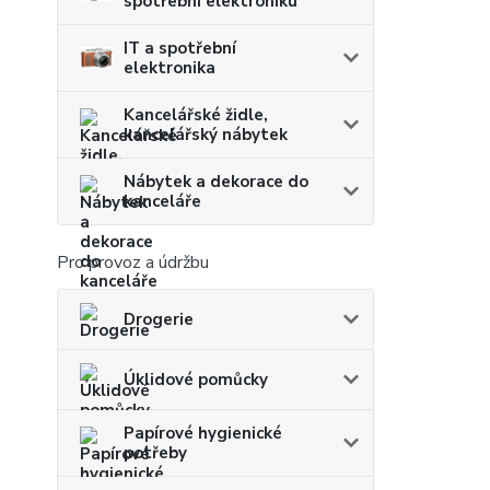
spotřební elektroniku
IT a spotřební
elektronika
Kancelářské židle,
kancelářský nábytek
Nábytek a dekorace do
kanceláře
Pro provoz a údržbu
Drogerie
Úklidové pomůcky
Papírové hygienické
potřeby