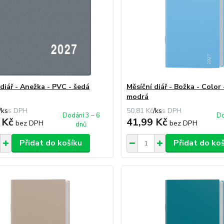
 diář - Anežka - PVC - šedá
Měsíční diář - Božka - Color
modrá
/
ks
50,81 Kč
/
ks
Dodání 3 – 6
Do
 Kč
41,99 Kč
bez DPH
bez DPH
dnů
Přidat do košíku
Přidat do ko