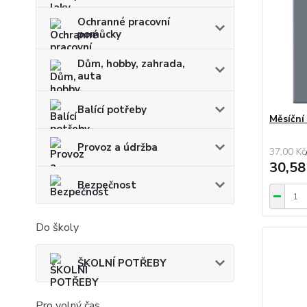
Ochranné pracovní
pomůcky
Dům, hobby, zahrada,
auta
Balící potřeby
Měsíční
Provoz a údržba
37,00 Kč
30,58
Bezpečnost
Do školy
ŠKOLNÍ POTŘEBY
Pro volný čas