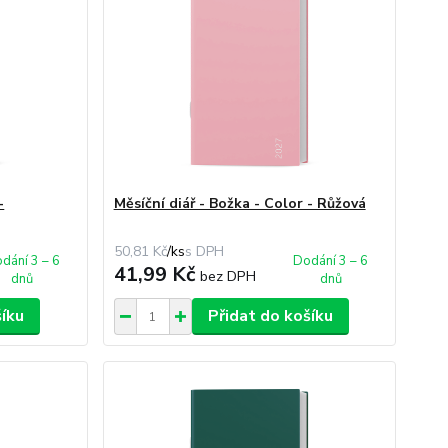
-
Měsíční diář - Božka - Color - Růžová
50,81 Kč
/
ks
dání 3 – 6
Dodání 3 – 6
41,99 Kč
bez DPH
dnů
dnů
šíku
Přidat do košíku