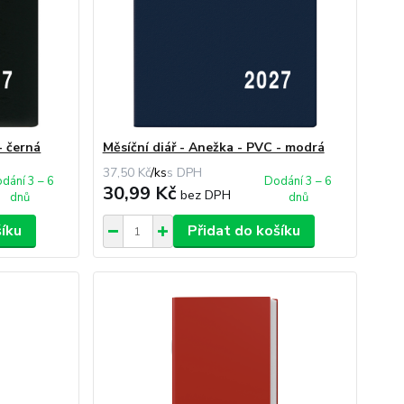
- černá
Měsíční diář - Anežka - PVC - modrá
37,50 Kč
/
ks
dání 3 – 6
Dodání 3 – 6
30,99 Kč
bez DPH
dnů
dnů
šíku
Přidat do košíku