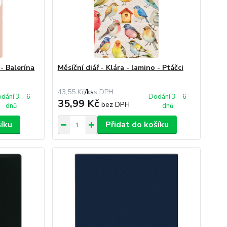
 - Balerína
Měsíční diář - Klára - lamino - Ptáčci
43,55 Kč
/
ks
dání 3 – 6
Dodání 3 – 6
35,99 Kč
bez DPH
dnů
dnů
šíku
Přidat do košíku