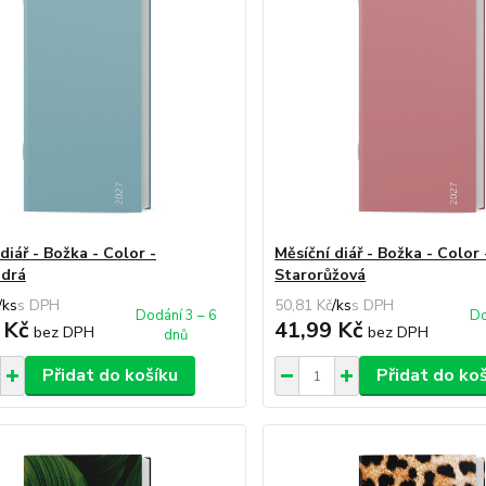
diář - Božka - Color -
Měsíční diář - Božka - Color 
drá
Starorůžová
/
ks
50,81 Kč
/
ks
Dodání 3 – 6
Do
 Kč
41,99 Kč
bez DPH
bez DPH
dnů
Přidat do košíku
Přidat do ko