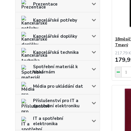
Prezentace
Kancelářské potřeby
Kancelářské doplňky
18měsíčn
Tmavý
Kancelářská technika
217,79 K
179,9
Spotřební materiál k
tiskárnám
Média pro ukládání dat
Příslušenství pro IT a
spotřební elektroniku
IT a spotřební
elektronika