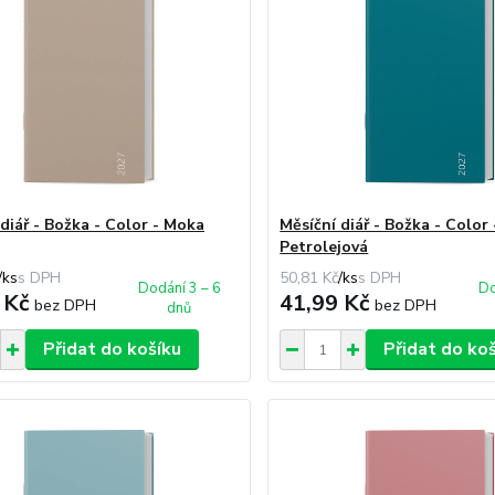
diář - Božka - Color - Moka
Měsíční diář - Božka - Color 
Petrolejová
/
ks
50,81 Kč
/
ks
Dodání 3 – 6
Do
 Kč
41,99 Kč
bez DPH
bez DPH
dnů
Přidat do košíku
Přidat do ko