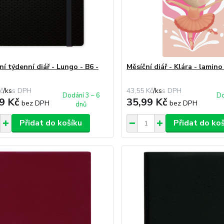
í týdenní diář - Lungo - B6 -
Měsíční diář - Klára - lamino
č
/
ks
43,55 Kč
/
ks
Dodání 3 – 6
Do
9 Kč
35,99 Kč
bez DPH
bez DPH
dnů
Přidat do košíku
Přidat do ko