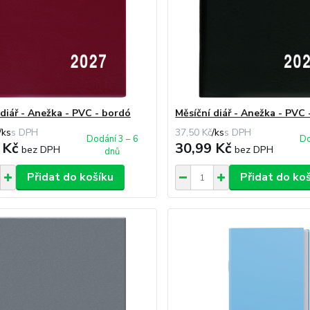
 diář - Anežka - PVC - bordó
Měsíční diář - Anežka - PVC 
/
ks
37,50 Kč
/
ks
Dodání 3 – 6
Do
 Kč
30,99 Kč
bez DPH
bez DPH
dnů
Přidat do košíku
Přidat do ko