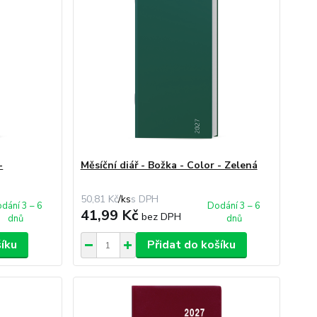
-
Měsíční diář - Božka - Color - Zelená
50,81 Kč
/
ks
dání 3 – 6
Dodání 3 – 6
41,99 Kč
bez DPH
dnů
dnů
šíku
Přidat do košíku