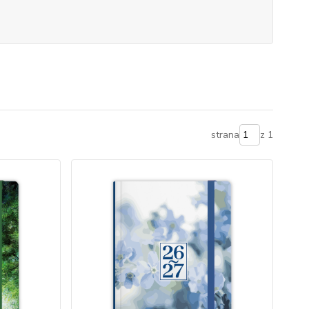
strana
z 1