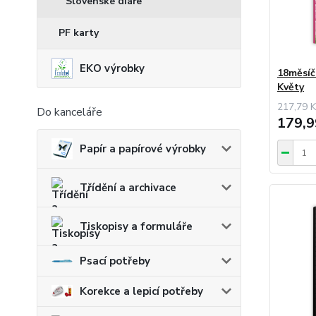
Slovenské diáře
PF karty
EKO výrobky
18měsíčn
Květy
217,79 K
Do kanceláře
179,9
Papír a papírové výrobky
Třídění a archivace
Tiskopisy a formuláře
Psací potřeby
Korekce a lepicí potřeby