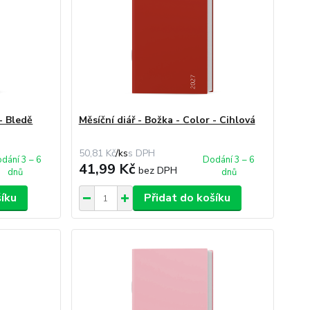
 - Bledě
Měsíční diář - Božka - Color - Cihlová
50,81 Kč
/
ks
dání 3 – 6
Dodání 3 – 6
41,99 Kč
bez DPH
dnů
dnů
šíku
Přidat do košíku