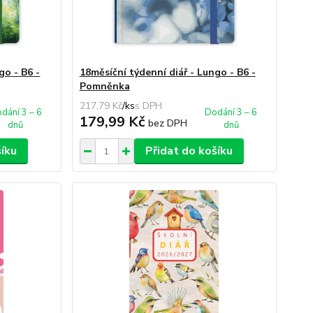
go - B6 -
18měsíční týdenní diář - Lungo - B6 -
Pomněnka
217,79 Kč
/
ks
dání 3 – 6
Dodání 3 – 6
179,99 Kč
bez DPH
dnů
dnů
šíku
Přidat do košíku