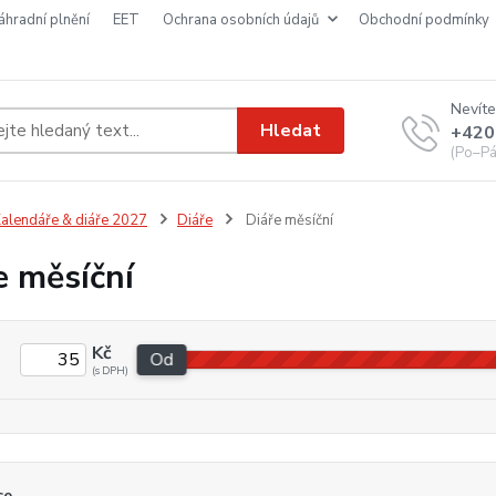
náhradní plnění
EET
ochrana osobních údajů
obchodní podmínky
Nevíte
Hledat
+420
(Po–Pá
alendáře & diáře 2027
Diáře
Diáře měsíční
e měsíční
Kč
Od
ce