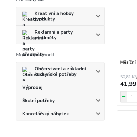
Kreativní a hobby
produkty
Reklamní a party
předměty
Mohlo by se hodit
Měsíční 
Občerstvení a základní
kuchyňské potřeby
50,81 Kč
41,99
Výprodej
Školní potřeby
Kancelářský nábytek