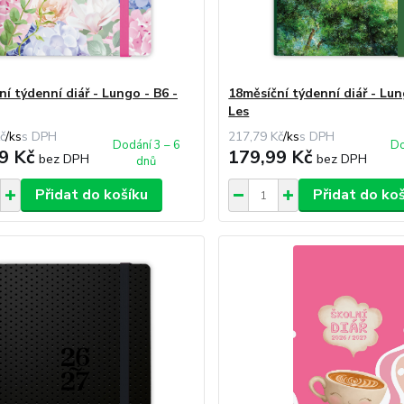
í týdenní diář - Lungo - B6 -
18měsíční týdenní diář - Lun
Les
č
/
ks
217,79 Kč
/
ks
Dodání 3 – 6
Do
9 Kč
179,99 Kč
bez DPH
bez DPH
dnů
Přidat do košíku
Přidat do ko