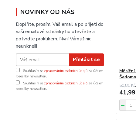
NOVINKY OD NÁS
Doplňte, prosím, Váš email a po přijetí do
vaší emailové schránky ho otevřete a
potvrďte proklikem. Nyní Vám již nic
neunikne!!!
Přihlásit se
Měsíční 
Souhlasím se
zpracováním osobních údajů
za účelem
rozesílky newsletteru.
Šedomo
Souhlasím se
zpracováním osobních údajů
za účelem
50,81 Kč
rozesílky newsletteru.
41,99