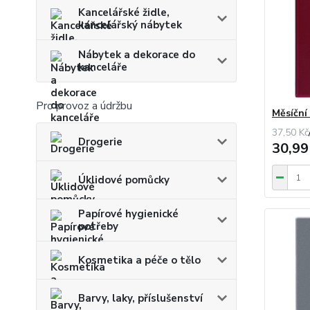
Kancelářské židle,
kancelářský nábytek
Nábytek a dekorace do
kanceláře
Pro provoz a údržbu
Měsíční
37,50 Kč
Drogerie
30,99
Úklidové pomůcky
Papírové hygienické
potřeby
Kosmetika a péče o tělo
Barvy, laky, příslušenství