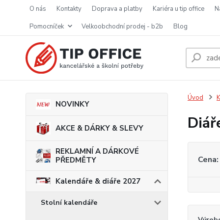
o nás
kontakty
doprava a platby
kariéra u tip office
pomocníček
velkoobchodní prodej - b2b
blog
Úvod
K
NOVINKY
Diář
AKCE & DÁRKY & SLEVY
REKLAMNÍ A DÁRKOVÉ
Cena:
PŘEDMĚTY
Kalendáře & diáře 2027
Stolní kalendáře
Výrob