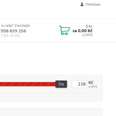
Přihlášení
 si rady? Zavolejte.
0
ks
za
0,00 Kč
 558 639 156
 7:00–15:30)
Kč
Do