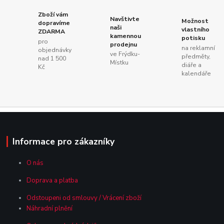
Zboží vám
Navštivte
Možnost
dopravíme
naši
vlastního
ZDARMA
kamennou
potisku
pro
prodejnu
na reklamní
objednávky
ve Frýdku-
předměty,
nad 1 500
Místku
diáře a
Kč
kalendáře
Informace pro zákazníky
O nás
Doprava a platba
Odstoupeni od smlouvy / Vrácení zboží
Náhradní plnění