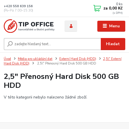
0
ks
+420 558 639 156
za
0,00 Kč
(Po–Pá 7:00–15:30)
Menu
Hledat
Úvod
Média pro ukládání dat
Externí Hard Disk (HDD)
2,5\" Externí
Hard Disk (HDD)
2,5\" Přenosný Hard Disk 500 GB HDD
2,5" Přenosný Hard Disk 500 GB
HDD
V této kategorii nebylo nalezeno žádné zboží.